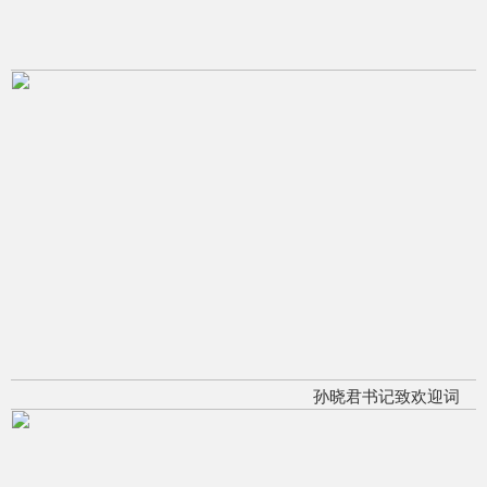
孙晓君书记致欢迎词