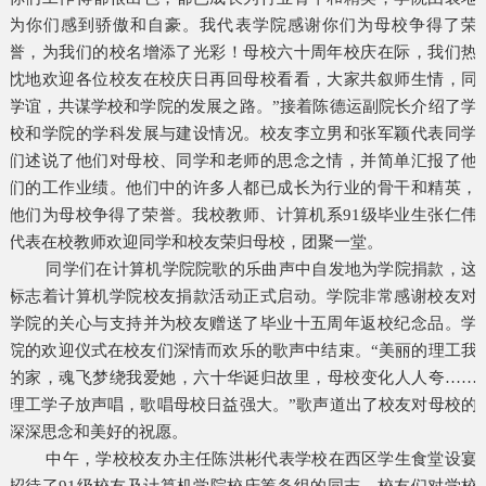
为你们感到骄傲和自豪。我代表学院感谢你们为母校争得了荣
誉，为我们的校名增添了光彩！母校六十周年校庆在际，我们热
忱地欢迎各位校友在校庆日再回母校看看，大家共叙师生情，同
学谊，共谋学校和学院的发展之路。”接着陈德运副院长介绍了学
校和学院的学科发展与建设情况。校友李立男和张军颖代表同学
们述说了他们对母校、同学和老师的思念之情，并简单汇报了他
们的工作业绩。他们中的许多人都已成长为行业的骨干和精英，
他们为母校争得了荣誉。我校教师、计算机系91级毕业生张仁伟
代表在校教师欢迎同学和校友荣归母校，团聚一堂。
同学们在计算机学院院歌的乐曲声中自发地为学院捐款，这
标志着计算机学院校友捐款活动正式启动。学院非常感谢校友对
学院的关心与支持并为校友赠送了毕业十五周年返校纪念品。学
院的欢迎仪式在校友们深情而欢乐的歌声中结束。“美丽的理工我
的家，魂飞梦绕我爱她，六十华诞归故里，母校变化人人夸……
理工学子放声唱，歌唱母校日益强大。”歌声道出了校友对母校的
深深思念和美好的祝愿。
中午，学校校友办主任陈洪彬代表学校在西区学生食堂设宴